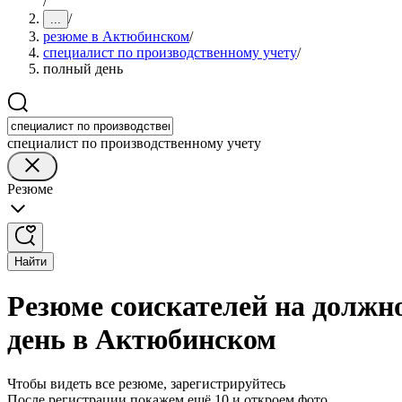
/
/
...
резюме в Актюбинском
/
специалист по производственному учету
/
полный день
специалист по производственному учету
Резюме
Найти
Резюме соискателей на должн
день в Актюбинском
Чтобы видеть все резюме, зарегистрируйтесь
После регистрации покажем ещё 10 и откроем фото