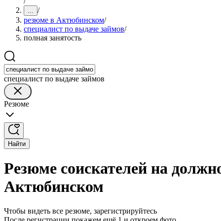
/
/
...
резюме в Актюбинском
/
специалист по выдаче займов
/
полная занятость
специалист по выдаче займов
Резюме
Найти
Резюме соискателей на должно
Актюбинском
Чтобы видеть все резюме, зарегистрируйтесь
После регистрации покажем ещё 1 и откроем фото