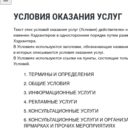
УСЛОВИЯ ОКАЗАНИЯ УСЛУГ
Текст этих условий оказания услуг (Условия) действителен
изменен Хэдхантером в одностороннем порядке путем раз
Хэдхантера.
В Условиях используются заголовки, обозначающие название
в которых описываются условия оказания услуг.
В Условиях используются ссылки на пункты, состоящие тольк
Условий.
1. ТЕРМИНЫ И ОПРЕДЕЛЕНИЯ
2. ОБЩИЕ УСЛОВИЯ
3. ИНФОРМАЦИОННЫЕ УСЛУГИ
1.1. Хэдхантер, или
Хэдхантер, ООО «Хэдх
4. РЕКЛАМНЫЕ УСЛУГИ
HeadHunter, или
г. Москва, внутригор
2.1. Типы и статусы регистрации
5. КОНСУЛЬТАЦИОННЫЕ УСЛУГИ
Исполнитель
Тверской,
2-я
Брестска
Типы регистрации
3.1. Предоставление доступа к базе данн
2.2. Активация услуг
6. КОНСУЛЬТАЦИОННЫЕ УСЛУГИ И ОРГАНИЗ
о трудоустройстве с возможностью просмо
Описание и активация
ЯРМАРКАХ И ПРОЧИХ МЕРОПРИЯТИЯХ
Хэдхантер — администра
2.1.1. Заказчику может быть присвоен один
4.0. Общие условия оказания рекламных ус