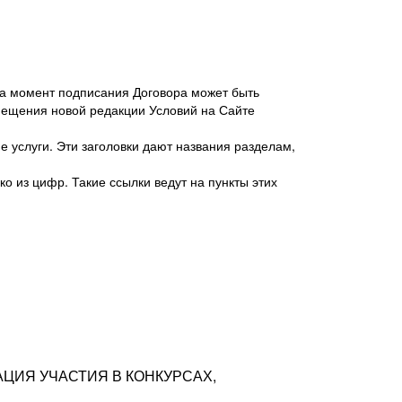
 на момент подписания Договора может быть
мещения новой редакции Условий на Сайте
 услуги. Эти заголовки дают названия разделам,
о из цифр. Такие ссылки ведут на пункты этих
антер», ИНН 7718620740, адрес: 125047,
одская территория Муниципальный округ
я улица, дом 48, помещ. 25
ых резюме с предложениями Соискателей
АЦИЯ УЧАСТИЯ В КОНКУРСАХ,
тра контактной информации Соискателя
тор сайтов: hh.ru, talantix.ru и других
 из Типов регистраций.
луг