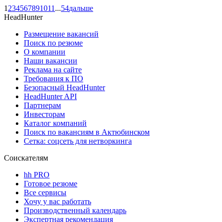
1
2
3
4
5
6
7
8
9
10
11
...
54
дальше
HeadHunter
Размещение вакансий
Поиск по резюме
О компании
Наши вакансии
Реклама на сайте
Требования к ПО
Безопасный HeadHunter
HeadHunter API
Партнерам
Инвесторам
Каталог компаний
Поиск по вакансиям в Актюбинском
Сетка: соцсеть для нетворкинга
Соискателям
hh PRO
Готовое резюме
Все сервисы
Хочу у вас работать
Производственный календарь
Экспертная рекомендация