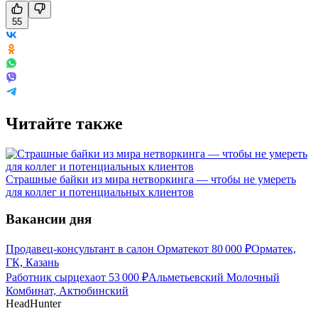
55
Читайте также
Страшные байки из мира нетворкинга — чтобы не умереть
для коллег и потенциальных клиентов
Вакансии дня
Продавец-консультант в салон Орматек
от
80 000
₽
Орматек,
ГК, Казань
Работник сырцеха
от
53 000
₽
Альметьевский Молочный
Комбинат, Актюбинский
HeadHunter