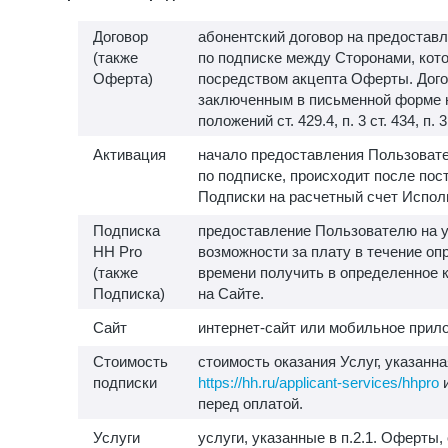
Договор
абонентский договор на предоставл
(также
по подписке между Сторонами, кот
Оферта)
посредством акцепта Оферты. Дого
заключенным в письменной форме 
положений ст. 429.4, п. 3 ст. 434, п. 
Активация
начало предоставления Пользовате
по подписке, происходит после пос
Подписки на расчетный счет Испол
Подписка
предоставление Пользователю на у
HH Pro
возможности за плату в течение о
(также
времени получить в определенное 
Подписка)
на Сайте.
Сайт
интернет-сайт или мобильное прило
Стоимость
стоимость оказания Услуг, указанна
подписки
https://hh.ru/applicant-services/hhpro
и
перед оплатой.
Услуги
услуги, указанные в п.2.1. Оферты