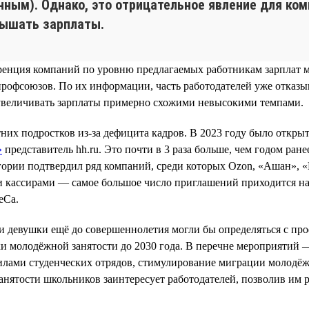
нным). Однако, это отрицательное явление для ко
вышать зарплаты.
уренция компаний по уровню предлагаемых работникам зарплат 
профсоюзов. По их информации, часть работодателей уже отказ
 увеличивать зарплаты примерно схожими невысокими темпами.
них подростков из-за дефицита кадров. В 2023 году было откры
»
представитель hh.ru. Это почти в 3 раза больше, чем годом ран
гории подтвердил ряд компаний, среди которых Ozon, «Ашан», «
 и кассирами — самое большое число приглашений приходится н
eCa.
и девушки ещё до совершеннолетия могли бы определяться с пр
молодёжной занятости до 2030 года. В перечне мероприятий —
силами студенческих отрядов, стимулирование миграции молодёж
занятости школьников заинтересует работодателей, позволив им