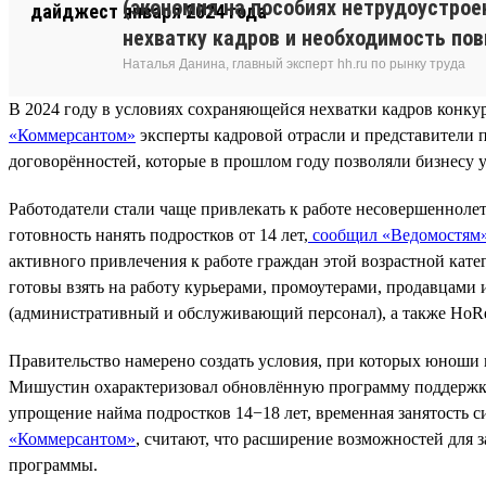
(экономия на пособиях нетрудоустрое
нехватку кадров и необходимость по
Наталья Данина, главный эксперт hh.ru по рынку труда
В 2024 году в условиях сохраняющейся нехватки кадров конк
«Коммерсантом»
эксперты кадровой отрасли и представители 
договорённостей, которые в прошлом году позволяли бизнесу
Работодатели стали чаще привлекать к работе несовершеннолет
готовность нанять подростков от 14 лет,
сообщил «Ведомостям
активного привлечения к работе граждан этой возрастной кате
готовы взять на работу курьерами, промоутерами, продавцами
(административный и обслуживающий персонал), а также HoR
Правительство намерено создать условия, при которых юноши 
Мишустин охарактеризовал обновлённую программу поддержки 
упрощение найма подростков 14−18 лет, временная занятость 
«Коммерсантом»
, считают, что расширение возможностей для 
программы.