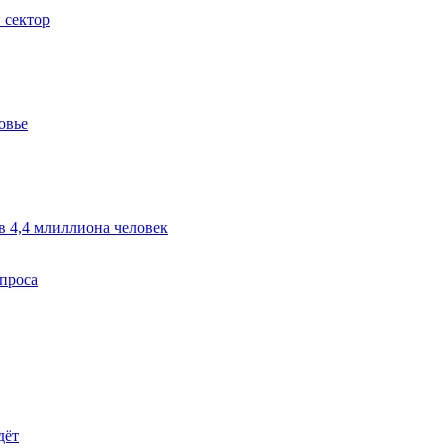
 сектор
овье
в 4,4 млиллиона человек
спроса
дёт