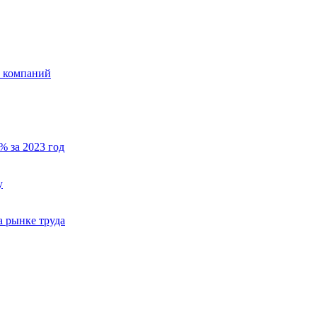
х компаний
% за 2023 год
у
а рынке труда