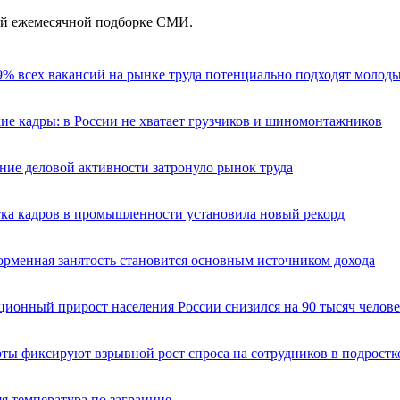
ей ежемесячной подборке СМИ.
% всех вакансий на рынке труда потенциально подходят молод
ие кадры: в России не хватает грузчиков и шиномонтажников
ие деловой активности затронуло рынок труда
ка кадров в промышленности установила новый рекорд
рменная занятость становится основным источником дохода
ионный прирост населения России снизился на 90 тыcяч челов
ты фиксируют взрывной рост спроса на сотрудников в подростк
я температура по загранице