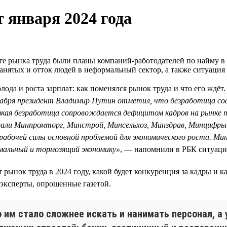
 января 2024 года
те рынка труда были планы компаний-работодателей по найму в
занятых и отток людей в неформальный сектор, а также ситуация
лода и роста зарплат: как поменялся рынок труда и что его ждёт
екабря президент Владимир Путин отметил, что безработица с
зкая безработица сопровождается дефицитом кадров на рынке тр
вали Минпромторг, Минстрой, Минсельхоз, Минздрав, Минцифры. 
 рабочей силы основной проблемой для экономического роста. М
омальный и тормозящий экономику»
, — напомнили в РБК ситуацию
ёт рынок труда в 2024 году, какой будет конкуренция за кадры и 
эксперты, опрошенные газетой.
 им стало сложнее искать и нанимать персонал, а 