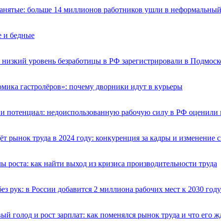
анятые: больше 14 миллионов работников ушли в неформальный
 и бедные
низкий уровень безработицы в РФ зарегистрировали в Подмоск
мика гастролёров»: почему дворники идут в курьеры
и потенциал: недоиспользованную рабочую силу в РФ оценили 
ёт рынок труда в 2024 году: конкуренция за кадры и изменение 
ы роста: как найти выход из кризиса производительности труда
без рук: в России добавится 2 миллиона рабочих мест к 2030 году
ый голод и рост зарплат: как поменялся рынок труда и что его ж