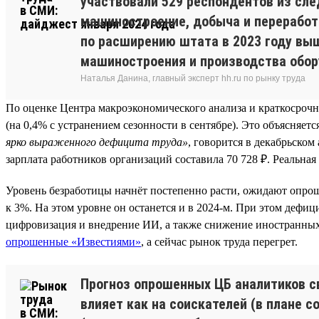
участвовали 529 респондентов из сле
машиностроение, добыча и переработк
по расширению штата в 2023 году выш
машиностроения и производства обор
Наталья Данина, главный эксперт hh.ru по рынку труда
По оценке Центра макроэкономического анализа и краткосрочно
(на 0,4% с устранением сезонности в сентябре). Это объясняе
ярко выраженного дефицита труда»
, говорится в декабрьско
зарплата работников организаций составила 70 728 ₽. Реальная
Уровень безработицы начнёт постепенно расти, ожидают опрош
к 3%. На этом уровне он останется и в 2024-м. При этом дефи
цифровизация и внедрение ИИ, а также снижение иностранных
опрошенные «Известиями»
, а сейчас рынок труда перегрет.
Прогноз опрошенных ЦБ аналитиков св
влияет как на соискателей (в плане 