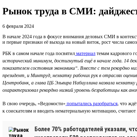
Рынок труда в СМИ: дайджест
6 февраля 2024
В начале 2024 года в фокусе внимания деловых СМИ в контекс
и первые признаки её выхода на новый виток, рост числа само
РБК в самом начале года посвятил
материал
темам кадрового го
исторический минимум, достигнутый ещё в начале года. 14 д
показателем состояния экономики“. Вместе с тем рекордно ни
президент, и Минтруд, нехватку рабочих рук в отраслях оцени
Центробанк, а глава ЦБ Эльвира Набиуллина назвала нехватку
охарактеризовал рекордно низкий уровень безработицы как ан
В свою очередь, «Ведомости»
попытались разобраться
, что жд
к соискателям и вводить нематериальную мотивацию, считают 
Более 70% работодателей указали, что