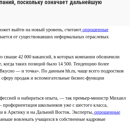
мпаний, поскольку означает дальнейшую
может выйти на новый уровень, считают
опрошенные
ывается от существовавших неформальных отраслевых
то свыше 42 000 вакансий, в которых компании обозначили
ее, когда таких позиций было 14 500. Тенденцию более
Вкусно — и точка». По данным hh.ru, чаще всего подростков
а сферу продаж и вспомогательные бизнес-функции
офессией и набираться опыта, — так премьер-министр Михаил
 профориентация школьников уже с шестого класса,
и в Арктику и на Дальний Восток. Эксперты,
опрошенные
 раньше вовлекать учащихся в собственные кадровые