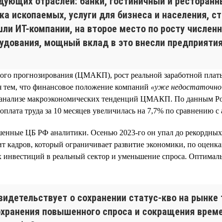
дующих отраслей: банки, гостиничный и ресторанн
а ископаемых, услуги для бизнеса и населения, с
ли ИТ-компании, на второе место по росту числен
удования, мощный вклад в это внесли предприятия
го прогнозирования (ЦМАКП), рост реальной заработной платы с
тся тем, что финансовое положение компаний
«уже недостаточно 
м анализе макроэкономических тенденций ЦМАКП. По данным Рос
 оплата труда за 10 месяцев увеличилась на 7,7% по сравнению 
енные ЦБ РФ аналитики. Осенью 2023-го он упал до рекордных 
цит кадров, который ограничивает развитие экономики, по оцен
 инвестиций в реальный сектор и уменьшение спроса. Оптимал
идетельствует о сохранении статус-кво на рынке 
сохранения повышенного спроса и сокращения време