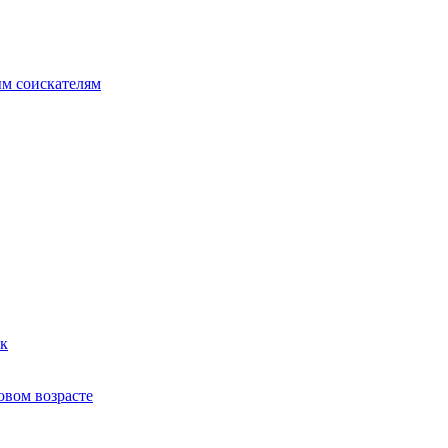
ым соискателям
ек
овом возрасте