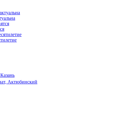
туальна
ся
ятилетие
 Казань
ат, Актюбинский