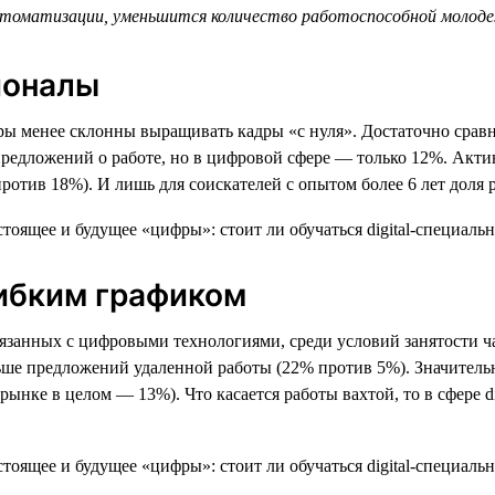
втоматизации, уменьшится количество работоспособной молодеж
ионалы
еры менее склонны выращивать кадры «с нуля». Достаточно сравн
едложений о работе, но в цифровой сфере — только 12%. Активн
% против 18%). И лишь для соискателей с опытом более 6 лет дол
гибким графиком
вязанных с цифровыми технологиями, среди условий занятости ч
льше предложений удаленной работы (22% против 5%). Значительн
ынке в целом — 13%). Что касается работы вахтой, то в сфере di