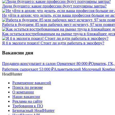
Люди будущего: какие профессии будут популярны завтра?
Не уйти в архив: что делать, если ваша профессия больше не ак
Работа в будущем: 85 млн рабочих мест исчезнут, 97 млн появят
Как остаться востребованным на рынке труда в ближайшее дес
Я б в экологи пошел! Стоит ли идти работать в экосферу?
Вакансии дня
Продавец-консультант в салон Орматек
от
80 000
₽
Орматек, ГК,
Работник сырцеха
от
53 000
₽
Альметьевский Молочный Комбин
HeadHunter
Размещение вакансий
Поиск по резюме
О компании
Наши вакансии
Реклама на сайте
Требования к ПО
Безопасный HeadHunter