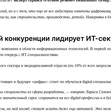
полагает
эксперт сервиса «Готовое резюме» HeadHunter Group
й, но и с тем, что еще не все индустрии охвачены цифровизацией
асли, как строительство, производство, ретейл. Наверняка в 
й конкуренции лидирует ИТ-сек
компании в области информационных технологий. В первой пол
вую очередь с ИТ-специальностями.
ого сектора и медиарекламной отрасли (по 10% от всех запросов
ны специалисты из сферы разработки, — говорит Лариса Сазон
 значительный спрос сохранится на все digital-профессии и в бу
ели, на мой взгляд, станут искать даже еще активней. Это мо