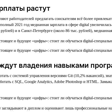
рплаты растут
ют работодателей предлагать соискателям всё более привлекате
неполный 2021 год медианная зарплата в сфере digital увеличилас
ублей) и в Санкт-Петербурге (около 86 тыс. рублей), медианная
й ждут владения навыками прог
тать с системой управления версиями Git (10,2% вакансий), знать
ботать с SQL, Google Analytics, Adobe Photoshop и HTML. Замы
и не заглядывают в диплом и оценивают лишь профессиональные 