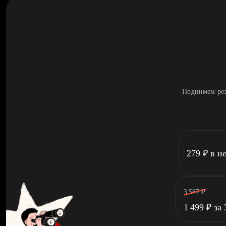
Поднимем рез
279
₽
в н
3 587
₽
1 499
₽
за 