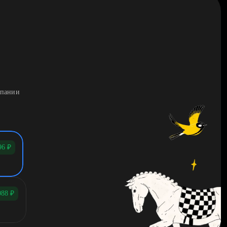
мпании
96
₽
088
₽