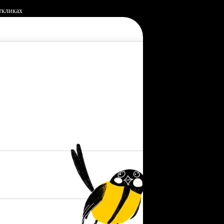
ткликах