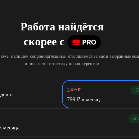
Работа найдётся
скорее
c
юме, напишем сопроводительные, откликнемся за вас в выбранные ко
и покажем статистику по конкурентам
1 195
₽
−3
еделю
799
₽
в месяц
−2 
3 месяца