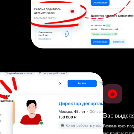
Вас выделя
Резюме ярко под
вас пригласят р